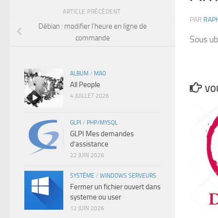
ARTICLE PRÉCÉDENT
PAR
RAP
Débian : modifier l’heure en ligne de
commande
Sous ub
ALBUM
/
MAO
All People
VOU
4 JUILLET 2026
GLPI
/
PHP/MYSQL
GLPI Mes demandes
d’assistance
22 JUIN 2026
SYSTÈME
/
WINDOWS SERVEURS
Fermer un fichier ouvert dans
systeme ou user
12 JUIN 2026