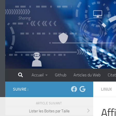
Skip to content
Sharing
Accueil
Github
Articles du Web
Cita
SUIVRE :
LINUX
ARTICLE SUIVANT
Aff
Lister les Boites par Taille