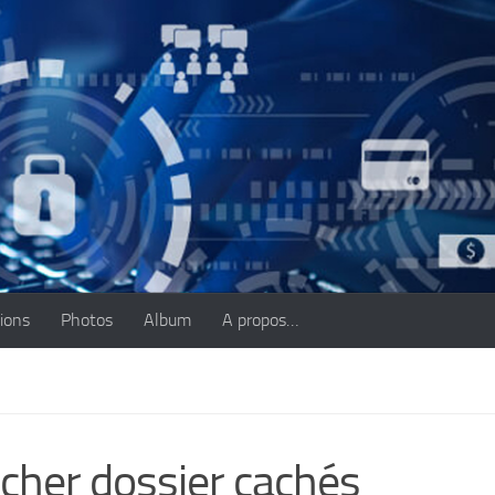
tions
Photos
Album
A propos…
icher dossier cachés