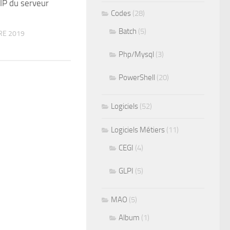
’IP du serveur
Codes
(28)
Batch
(5)
RE 2019
Php/Mysql
(3)
PowerShell
(20)
Logiciels
(52)
Logiciels Métiers
(11)
CEGI
(4)
GLPI
(5)
MAO
(5)
Album
(1)