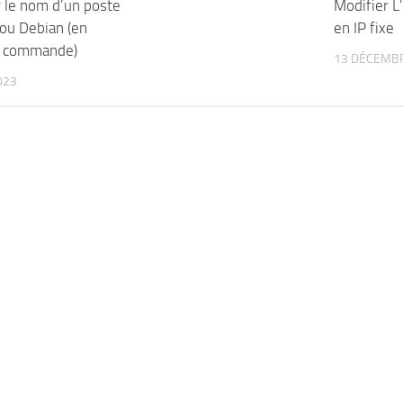
 le nom d’un poste
Modifier L
ou Debian (en
en IP fixe
e commande)
13 DÉCEMB
023