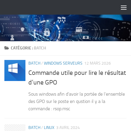
Skip to content
CATÉGORIE :
BATCH
BATCH
/
WINDOWS SERVEURS
12 MARS 2026
Commande utile pour lire le résultat
d’une GPO
Sous windows afin d’avoir la portée de l’ensemble
des GPO sur le poste en qustion il y a la
commande : rsop.msc
BATCH
/
LINUX
3 AVRIL 2024