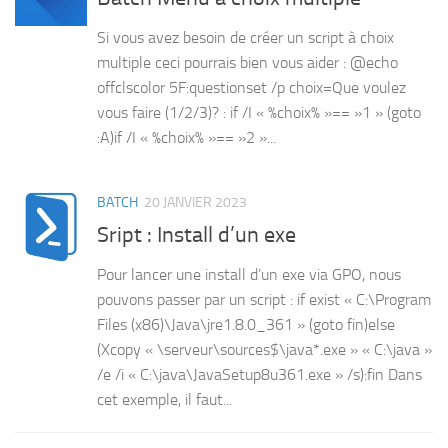
Si vous avez besoin de créer un script à choix
multiple ceci pourrais bien vous aider : @echo
offclscolor 5F:questionset /p choix=Que voulez
vous faire (1/2/3)? : if /I « %choix% »== »1 » (goto
:A)if /I « %choix% »== »2 »...
BATCH
20 JANVIER 2023
Sript : Install d’un exe
Pour lancer une install d’un exe via GPO, nous
pouvons passer par un script : if exist « C:\Program
Files (x86)\Java\jre1.8.0_361 » (goto fin)else
(Xcopy « \serveur\sources$\java*.exe » « C:\java »
/e /i « C:\java\JavaSetup8u361.exe » /s):fin Dans
cet exemple, il faut...