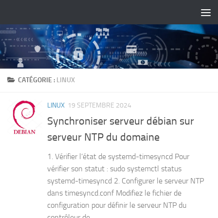
Skip to content
CATÉGORIE :
LINUX
LINUX
19 SEPTEMBRE 2024
Synchroniser serveur débian sur
serveur NTP du domaine
1. Vérifier l’état de systemd-timesyncd Pour
vérifier son statut : sudo systemctl status
systemd-timesyncd 2. Configurer le serveur NTP
dans timesyncd.conf Modifiez le fichier de
configuration pour définir le serveur NTP du
contrôleur de...