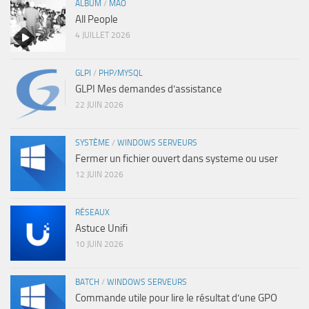
ALBUM
/
MAO
All People
4 JUILLET 2026
GLPI
/
PHP/MYSQL
GLPI Mes demandes d’assistance
22 JUIN 2026
SYSTÈME
/
WINDOWS SERVEURS
Fermer un fichier ouvert dans systeme ou user
12 JUIN 2026
RÉSEAUX
Astuce Unifi
10 JUIN 2026
BATCH
/
WINDOWS SERVEURS
Commande utile pour lire le résultat d’une GPO