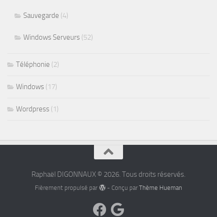
Sauvegarde
(4)
Windows Serveurs
(52)
Téléphonie
(2)
Windows
(17)
Wordpress
(1)
Raphaël DIGONNAUX © 2026. Tous droits réservés.
Fièrement propulsé par
- Conçu par
Thème Hueman