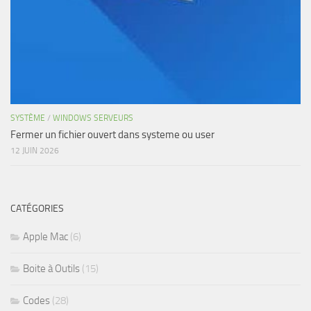
SYSTÈME
/
WINDOWS SERVEURS
Fermer un fichier ouvert dans systeme ou user
12 JUIN 2026
CATÉGORIES
Apple Mac
(6)
Boite à Outils
(15)
Codes
(28)