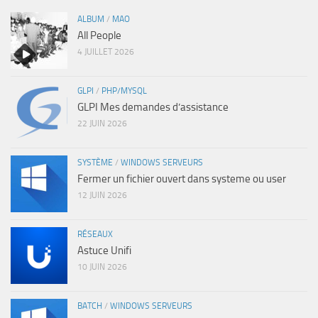
ALBUM
/
MAO
All People
4 JUILLET 2026
GLPI
/
PHP/MYSQL
GLPI Mes demandes d’assistance
22 JUIN 2026
SYSTÈME
/
WINDOWS SERVEURS
Fermer un fichier ouvert dans systeme ou user
12 JUIN 2026
RÉSEAUX
Astuce Unifi
10 JUIN 2026
BATCH
/
WINDOWS SERVEURS