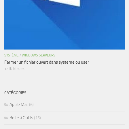
SYSTÈME
/
WINDOWS SERVEURS
Fermer un fichier ouvert dans systeme ou user
12 JUIN 2026
CATÉGORIES
Apple Mac
(6)
Boite à Outils
(15)