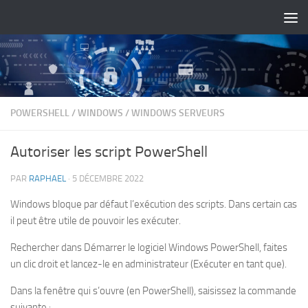
Skip to content
POWERSHELL
/
WINDOWS
/
WINDOWS SERVEURS
Autoriser les script PowerShell
PAR
RAPHAEL
·
5 DÉCEMBRE 2022
Windows bloque par défaut l’exécution des scripts. Dans certain cas
il peut être utile de pouvoir les exécuter.
Rechercher dans Démarrer le logiciel Windows PowerShell, faites
un clic droit et lancez-le en administrateur (Exécuter en tant que).
Dans la fenêtre qui s’ouvre (en PowerShell), saisissez la commande
suivante :