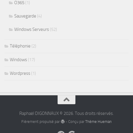
O365
(1)
Sauvegarde
(4)
Windows Serveurs
(52)
Téléphonie
(2)
Windows
(17)
Wordpress
(1)
Raphaël DIGONNAUX © 2026. Tous droits réservés.
Fièrement propulsé par
- Conçu par
Thème Hueman