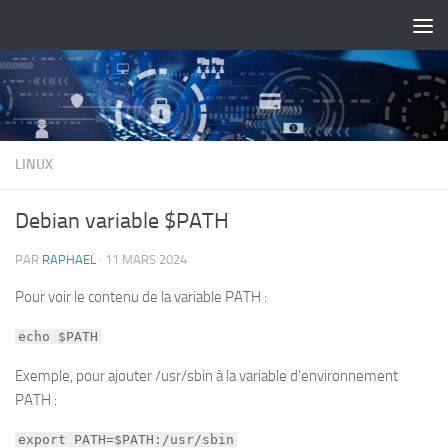
Skip to content
LINUX
Debian variable $PATH
PAR
RAPHAEL
·
11 MARS 2024
Pour voir le contenu de la variable PATH :
echo $PATH
Exemple, pour ajouter /usr/sbin à la variable d’environnement
PATH :
export PATH=$PATH:/usr/sbin