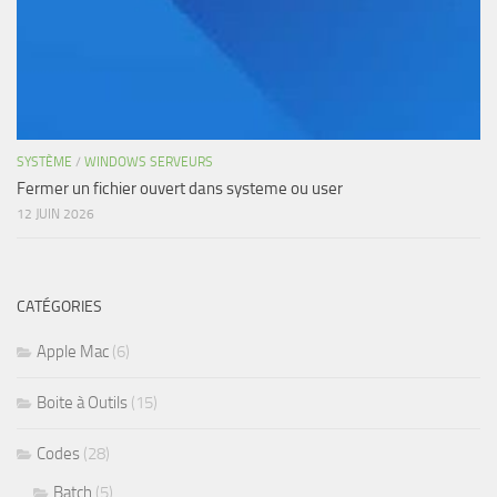
SYSTÈME
/
WINDOWS SERVEURS
Fermer un fichier ouvert dans systeme ou user
12 JUIN 2026
CATÉGORIES
Apple Mac
(6)
Boite à Outils
(15)
Codes
(28)
Batch
(5)