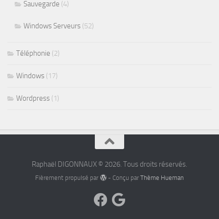
Sauvegarde
(4)
Windows Serveurs
(52)
Téléphonie
(2)
Windows
(17)
Wordpress
(1)
Raphaël DIGONNAUX © 2026. Tous droits réservés.
Fièrement propulsé par
- Conçu par
Thème Hueman