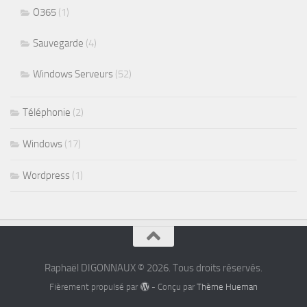
O365
(1)
Sauvegarde
(4)
Windows Serveurs
(52)
Téléphonie
(2)
Windows
(17)
Wordpress
(1)
Raphaël DIGONNAUX © 2026. Tous droits réservés.
Fièrement propulsé par
- Conçu par
Thème Hueman