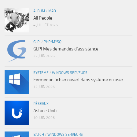
ALBUM
/
MAO
All People
4 JUILLET 2026
GLPI
/
PHP/MYSQL
GLPI Mes demandes d’assistance
22 JUIN 2026
SYSTÈME
/
WINDOWS SERVEURS
Fermer un fichier ouvert dans systeme ou user
12 JUIN 2026
RÉSEAUX
Astuce Unifi
10 JUIN 2026
BATCH
/
WINDOWS SERVEURS