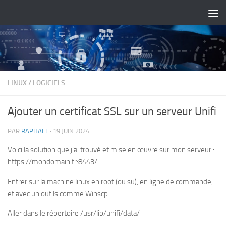
Skip to content
LINUX
/
LOGICIELS
Ajouter un certificat SSL sur un serveur Unifi
PAR
RAPHAEL
·
19 JUIN 2024
Voici la solution que j’ai trouvé et mise en œuvre sur mon serveur :
https://mondomain.fr:8443/
Entrer sur la machine linux en root (ou su), en ligne de commande,
et avec un outils comme Winscp.
Aller dans le répertoire /usr/lib/unifi/data/