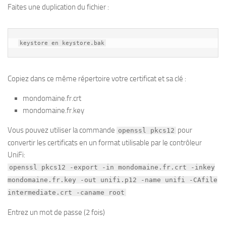
Faites une duplication du fichier :
keystore en keystore.bak
Copiez dans ce même répertoire votre certificat et sa clé :
mondomaine.fr.crt
mondomaine.fr.key
Vous pouvez utiliser la commande
pour
openssl pkcs12
convertir les certificats en un format utilisable par le contrôleur
UniFi:
openssl pkcs12 -export -in mondomaine.fr.crt -inkey
mondomaine.fr.key -out unifi.p12 -name unifi -CAfile
intermediate.crt -caname root
Entrez un mot de passe (2 fois)