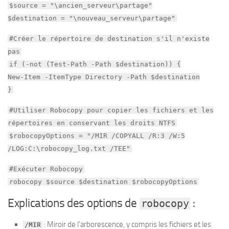
$source = "\ancien_serveur\partage"
$destination = "\nouveau_serveur\partage"
#Créer le répertoire de destination s'il n'existe
pas
if (-not (Test-Path -Path $destination)) {
New-Item -ItemType Directory -Path $destination
}
#Utiliser Robocopy pour copier les fichiers et les
répertoires en conservant les droits NTFS
$robocopyOptions = "/MIR /COPYALL /R:3 /W:5
/LOG:C:\robocopy_log.txt /TEE"
#Exécuter Robocopy
robocopy $source $destination $robocopyOptions
Explications des options de
:
robocopy
: Miroir de l’arborescence, y compris les fichiers et les
/MIR