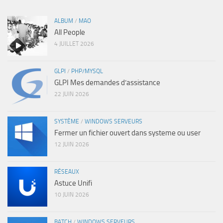
ALBUM
/
MAO
All People
4 JUILLET 2026
GLPI
/
PHP/MYSQL
GLPI Mes demandes d’assistance
22 JUIN 2026
SYSTÈME
/
WINDOWS SERVEURS
Fermer un fichier ouvert dans systeme ou user
12 JUIN 2026
RÉSEAUX
Astuce Unifi
10 JUIN 2026
BATCH
/
WINDOWS SERVEURS