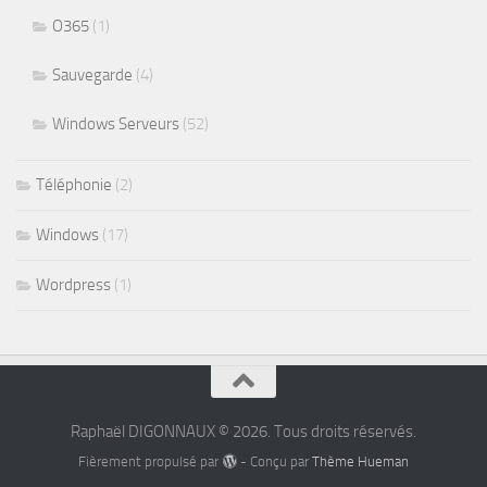
O365
(1)
Sauvegarde
(4)
Windows Serveurs
(52)
Téléphonie
(2)
Windows
(17)
Wordpress
(1)
Raphaël DIGONNAUX © 2026. Tous droits réservés.
Fièrement propulsé par
- Conçu par
Thème Hueman