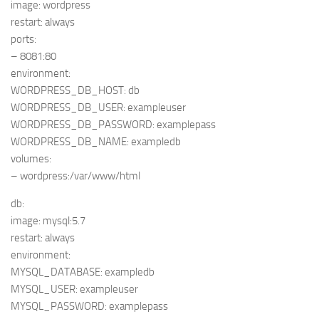
image: wordpress
restart: always
ports:
– 8081:80
environment:
WORDPRESS_DB_HOST: db
WORDPRESS_DB_USER: exampleuser
WORDPRESS_DB_PASSWORD: examplepass
WORDPRESS_DB_NAME: exampledb
volumes:
– wordpress:/var/www/html
db:
image: mysql:5.7
restart: always
environment:
MYSQL_DATABASE: exampledb
MYSQL_USER: exampleuser
MYSQL_PASSWORD: examplepass