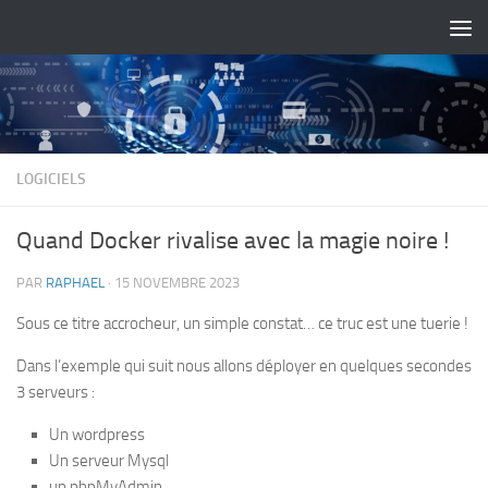
Skip to content
LOGICIELS
Quand Docker rivalise avec la magie noire !
PAR
RAPHAEL
·
15 NOVEMBRE 2023
Sous ce titre accrocheur, un simple constat… ce truc est une tuerie !
Dans l’exemple qui suit nous allons déployer en quelques secondes
3 serveurs :
Un wordpress
Un serveur Mysql
un phpMyAdmin