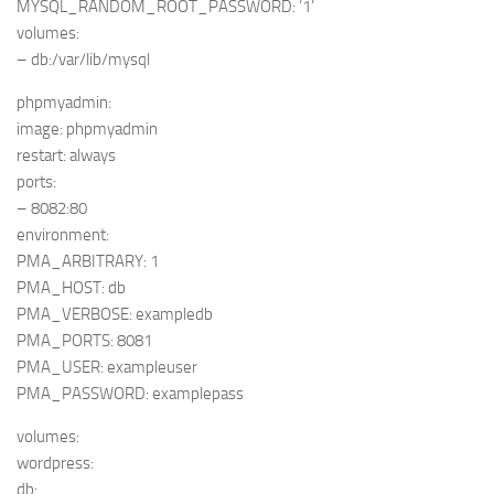
MYSQL_RANDOM_ROOT_PASSWORD: ‘1’
volumes:
– db:/var/lib/mysql
phpmyadmin:
image: phpmyadmin
restart: always
ports:
– 8082:80
environment:
PMA_ARBITRARY: 1
PMA_HOST: db
PMA_VERBOSE: exampledb
PMA_PORTS: 8081
PMA_USER: exampleuser
PMA_PASSWORD: examplepass
volumes:
wordpress:
db: